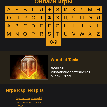
Онлайн игры
А
Б
В
Г
Д
Ж
З
И
К
Л
М
Н
О
П
Р
С
Т
Ф
Х
Ц
Ч
Ш
Э
Я
A
B
C
D
E
F
G
H
I
J
K
L
M
N
O
P
R
S
T
U
V
W
X
Z
0-9
World of Tanks
Лучшая
многопользовательская
онлайн игра!
Игра Kapi Hospital
Играть в Kapi Hospital
Прохождение и коды
Обзор