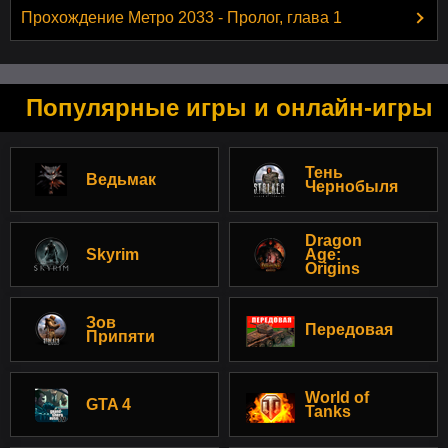
Прохождение Метро 2033 - Пролог, глава 1
Популярные игры и онлайн-игры
Тень
Ведьмак
Чернобыля
Dragon
Skyrim
Age:
Origins
Зов
Передовая
Припяти
World of
GTA 4
Tanks