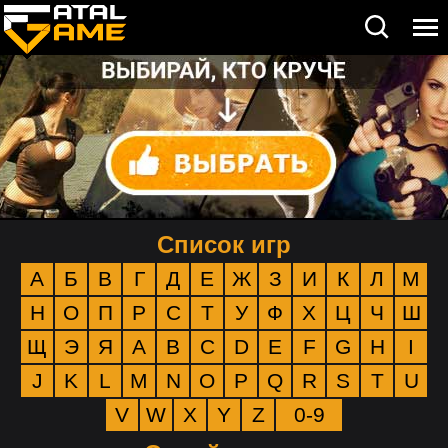
Список игр
А
Б
В
Г
Д
Е
Ж
З
И
К
Л
М
Н
О
П
Р
С
Т
У
Ф
Х
Ц
Ч
Ш
Щ
Э
Я
A
B
C
D
E
F
G
H
I
J
K
L
M
N
O
P
Q
R
S
T
U
V
W
X
Y
Z
0-9